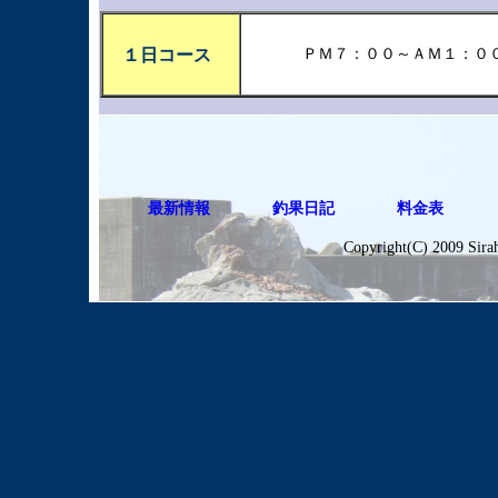
１日コース
ＰＭ７：００～ＡＭ１：０
最新情報
釣果日記
料金表
Copyright(C) 2009 Sir