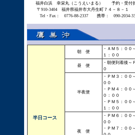
福井白浜 幸栄丸（こうえいまる） 予約・受付担
〒910-3404 福井県福井市大丹生町７４－８－１
Tel・Fax： 0776-88-2337 携帯： 090-2034-3
・ＡＭ５：００
朝 便
１：００
・朝便到着後～
昼 便
０
・ＰＭ３：００
００
・ＰＭ４：００
半夜便
０：００
・ＰＭ５：００
１：００
・ＰＭ６：００
半日コース
００
・ＰＭ７：００
夜 便
００